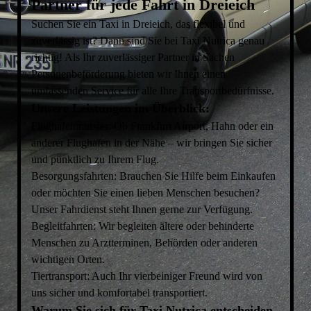
Partner für jede Fahrt in Dreieich
Suchen Sie ein Taxi in Dreieich, das flexibel und
zuverlässig ist? Dann sind Sie bei Taxi Nutrica genau
richtig! Als Ihr zuverlässiger Partner in Sachen
Personenbeförderung bieten wir Ihnen einen
umfassenden Service für alle Ihre Transportbedürfnisse.
Unsere Leistungen im Überblick:
Flughafentransfer: Ob Frankfurt Airport, Hahn oder ein
anderer Flughafen in der Nähe – wir bringen Sie sicher
und pünktlich zu Ihrem Flug.
Besorgungsfahrten: Brauchen Sie Hilfe beim Einkaufen
oder möchten Sie einen lieben Menschen besuchen?
Unser Fahrdienst steht Ihnen gerne zur Verfügung.
Begleitfahrten: Wir begleiten ältere oder behinderte
Menschen zu Arztterminen, Behörden oder anderen
wichtigen Orten.
Tiertransport: Auch Ihr vierbeiniger Freund wird von
uns sicher und komfortabel transportiert.
Warum Sie sich für Taxi Nutrica entscheiden