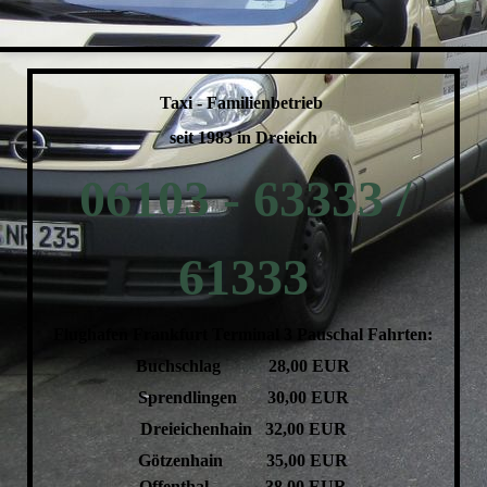
Taxi - Familienbetrieb
seit 1983 in Dreieich
06103 - 63333 /
61333
Flughafen Frankfurt Terminal 3 Pauschal Fahrten:
Buchschlag 28,00 EUR
Sprendlingen 30,00 EUR
Dreieichenhain 32,00 EUR
Götzenhain 35,00 EUR
Offenthal 38,00 EUR