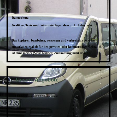
Datenschutz
Grafiken, Texte und Fotos unterliegen dem dt. Urheberrecht.
Das kopieren, bearbeiten, verwerten und verbreiten, sowie
das
runterladen egal ob für den privaten oder kommerziellen Gebrauch
ist ohne meiner (Silvia Nutrica) Zustimmung nicht erlaubt.
Unsere Angebote:
*********************
Flughafen Frankfurt: