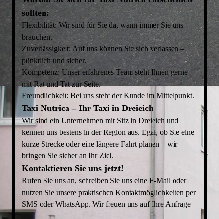
sollten:
Flexibilität: Wir sind für Sie da, wann immer Sie uns
brauchen.
Zuverlässigkeit: Auf uns können Sie sich verlassen –
pünktlich und sicher.
Kompetenz: Unser erfahrenes Team steht Ihnen gerne
mit Rat und Tat zur Seite.
Freundlichkeit: Bei uns steht der Kunde im Mittelpunkt.
Taxi Nutrica – Ihr Taxi in Dreieich
Wir sind ein Unternehmen mit Sitz in Dreieich und
kennen uns bestens in der Region aus. Egal, ob Sie eine
kurze Strecke oder eine längere Fahrt planen – wir
bringen Sie sicher an Ihr Ziel.
Kontaktieren Sie uns jetzt!
Rufen Sie uns an, schreiben Sie uns eine E-Mail oder
nutzen Sie unsere praktischen Kontaktmöglichkeiten per
SMS oder WhatsApp. Wir freuen uns auf Ihre Anfrage