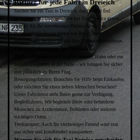
Partner für jede Fahrt in Dreieich
Suchen Sie ein Taxi in Dreieich, das flexibel und
zuverlässig ist? Dann sind Sie bei Taxi Nutrica genau
richtig! Als Ihr zuverlässiger Partner in Sachen
Personenbeförderung bieten wir Ihnen einen
umfassenden Service für alle Ihre Transportbedürfnisse.
Unsere Leistungen im Überblick:
Flughafentransfer: Ob Frankfurt Airport, Hahn oder ein
anderer Flughafen in der Nähe – wir bringen Sie sicher
und pünktlich zu Ihrem Flug.
Besorgungsfahrten: Brauchen Sie Hilfe beim Einkaufen
oder möchten Sie einen lieben Menschen besuchen?
Unser Fahrdienst steht Ihnen gerne zur Verfügung.
Begleitfahrten: Wir begleiten ältere oder behinderte
Menschen zu Arztterminen, Behörden oder anderen
wichtigen Orten.
Tiertransport: Auch Ihr vierbeiniger Freund wird von
uns sicher und komfortabel transportiert.
Warum Sie sich für Taxi Nutrica entscheiden