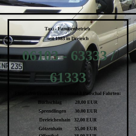
Taxi - Familienbetrieb
seit 1983 in Dreieich
06103 - 63333 /
61333
Flughafen Frankfurt Terminal 3 Pauschal Fahrten:
Buchschlag 28,00 EUR
Sprendlingen 30,00 EUR
Dreieichenhain 32,00 EUR
Götzenhain 35,00 EUR
Offenthal 38,00 EUR