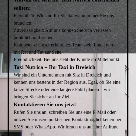
sollten:
Flexibilität: Wir sind für Sie da, wann immer Sie uns
brauchen.
Zuverlässigkeit: Auf uns können Sie sich verlassen –
pünktlich und sicher.
Kompetenz: Unser erfahrenes Team steht Ihnen gerne
mit Rat und Tat zur Seite.
Freundlichkeit: Bei uns steht der Kunde im Mittelpunkt.
Taxi Nutrica – Ihr Taxi in Dreieich
Wir sind ein Unternehmen mit Sitz in Dreieich und
kennen uns bestens in der Region aus. Egal, ob Sie eine
kurze Strecke oder eine längere Fahrt planen – wir
bringen Sie sicher an Ihr Ziel.
Kontaktieren Sie uns jetzt!
Rufen Sie uns an, schreiben Sie uns eine E-Mail oder
nutzen Sie unsere praktischen Kontaktmöglichkeiten per
SMS oder WhatsApp. Wir freuen uns auf Ihre Anfrage