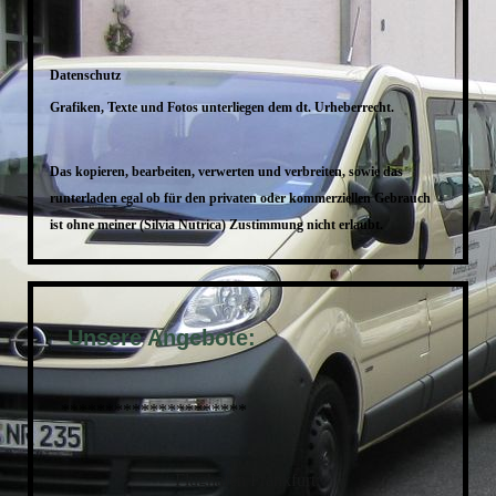
Datenschutz
Grafiken, Texte und Fotos unterliegen dem dt. Urheberrecht.
Das kopieren, bearbeiten, verwerten und verbreiten, sowie
das
runterladen egal ob für den privaten oder kommerziellen Gebrauch
ist ohne meiner (Silvia Nutrica) Zustimmung nicht erlaubt.
Unsere Angebote:
*********************
Flughafen Frankfurt: